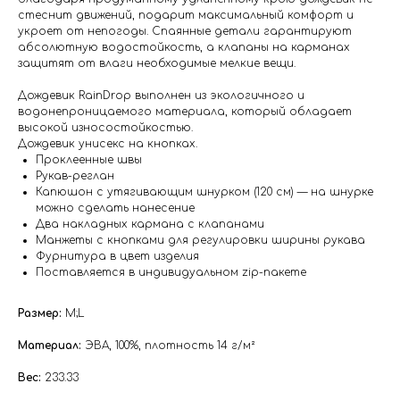
стеснит движений, подарит максимальный комфорт и
укроет от непогоды. Cпаянные детали гарантируют
абсолютную водостойкость, а клапаны на карманах
защитят от влаги необходимые мелкие вещи.
Дождевик RainDrop выполнен из экологичного и
водонепроницаемого материала, который обладает
высокой износостойкостью.
Дождевик унисекс на кнопках.
Проклеенные швы
Рукав-реглан
Капюшон с утягивающим шнурком (120 см) — на шнурке
можно сделать нанесение
Два накладных кармана с клапанами
Манжеты с кнопками для регулировки ширины рукава
Фурнитура в цвет изделия
Поставляется в индивидуальном zip-пакете
Размер:
M;L
Материал:
ЭВА, 100%, плотность 14 г/м²
Вес:
233.33