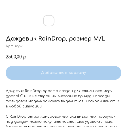
Дождевик RainDrop, размер M/L
Артикул:
2500,00
р.
Добавить в корзину
Дождевик RainDrop просто создан для стильного мерч-
дропа! С ним не страшны внезапные причуды погоды:
трендовая модель поможет выделиться и сохранить стиль
в любой ситуации.
С RainDrop от запланированных или внезапных прогулок
под дождем можно получить настоящее удовольствие:
благодаря продуманному удлиненному крою дождевик не